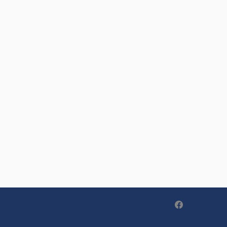
Partecipa - Po