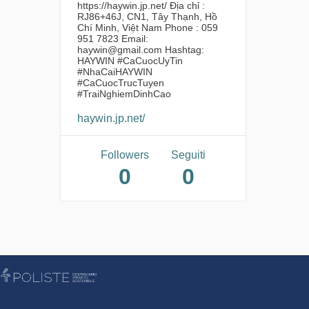
https://haywin.jp.net/ Địa chỉ :
RJ86+46J, CN1, Tây Thạnh, Hồ
Chí Minh, Việt Nam Phone : 059
951 7823 Email:
haywin@gmail.com Hashtag:
HAYWIN #CaCuocUyTin
#NhaCaiHAYWIN
#CaCuocTrucTuyen
#TraiNghiemDinhCao
haywin.jp.net/
Followers
Seguiti
0
0