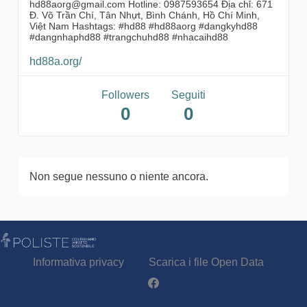
hd88aorg@gmail.com Hotline: 0987593654 Địa chỉ: 671
Đ. Võ Trần Chí, Tân Nhựt, Bình Chánh, Hồ Chí Minh,
Việt Nam Hashtags: #hd88 #hd88aorg #dangkyhd88
#dangnhaphd88 #trangchuhd88 #nhacaihd88
hd88a.org/
Followers
Seguiti
0
0
Non segue nessuno o niente ancora.
Informativa privacy
Scarica i file Open Data
Partecipa - Poliste su Facebook