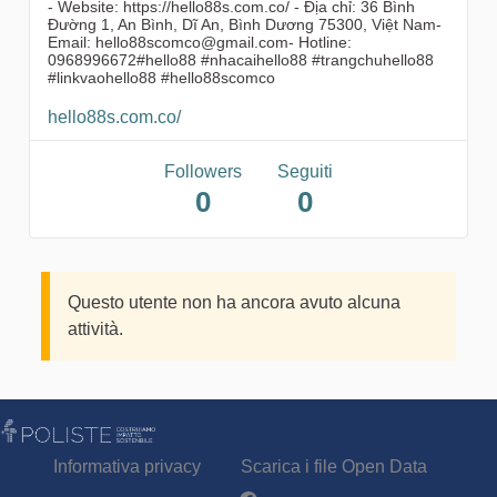
- Website: https://hello88s.com.co/ - Địa chỉ: 36 Bình
Đường 1, An Bình, Dĩ An, Bình Dương 75300, Việt Nam-
Email: hello88scomco@gmail.com- Hotline:
0968996672#hello88 #nhacaihello88 #trangchuhello88
#linkvaohello88 #hello88scomco
hello88s.com.co/
Followers
Seguiti
0
0
Questo utente non ha ancora avuto alcuna
attività.
Informativa privacy
Scarica i file Open Data