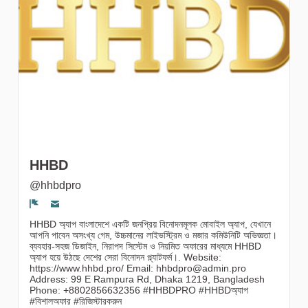
gruppi
HHBD
@hhbdpro
Segnala un problema
HHBD অ্যাপ বাংলাদেশে একটি জনপ্রিয় বিনোদনমূলক মোবাইল অ্যাপ, যেখানে
আপনি পাবেন অসংখ্য গেম, উচ্চমানের লাইভস্ট্রিম ও মজার কমিউনিটি অভিজ্ঞতা।
ব্যবহার-সহজ ডিজাইন, নিরাপদ সিস্টেম ও নিয়মিত অফারের মাধ্যমে HHBD
অ্যাপ হয়ে উঠছে দেশের সেরা বিনোদন প্ল্যাটফর্ম।. Website:
https://www.hhbd.pro/ Email: hhbdpro@admin.pro
Address: 99 E Rampura Rd, Dhaka 1219, Bangladesh
Phone: +8802856632356 #HHBDPRO #HHBDঅ্যাপ
#বিশালঅফার #রিজিস্টারকরুন