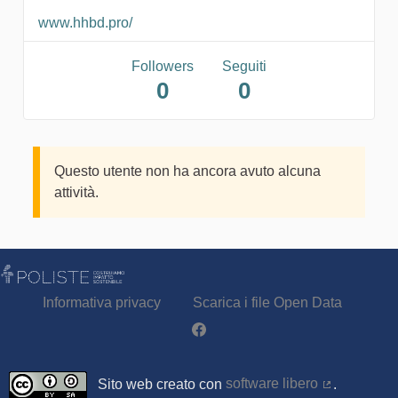
www.hhbd.pro/
Followers
Seguiti
0
0
Questo utente non ha ancora avuto alcuna
attività.
Informativa privacy
Scarica i file Open Data
Partecipa - Poliste su Facebook
Sito web creato con
software libero
.