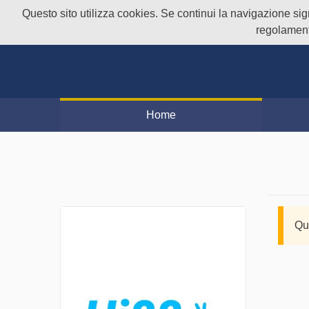
Questo sito utilizza cookies. Se continui la navigazione signi
regolament
Home
Qu