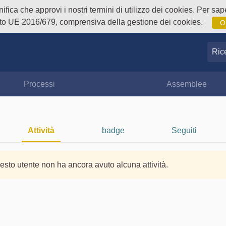
fica che approvi i nostri termini di utilizzo dei cookies. Per sape
o UE 2016/679, comprensiva della gestione dei cookies.
O
Ricer
Processi
Assemblee
Attività
badge
Seguiti
esto utente non ha ancora avuto alcuna attività.