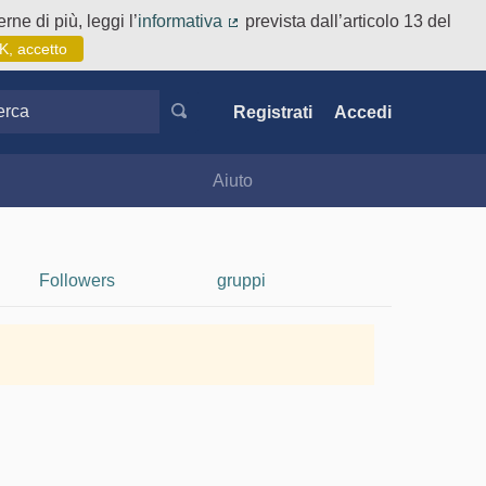
rne di più, leggi l’
informativa
prevista dall’articolo 13 del
(Collegamento esterno)
K, accetto
ca
Registrati
Accedi
Aiuto
Followers
gruppi