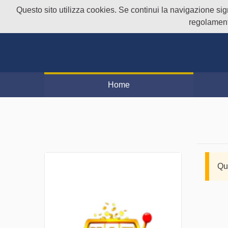
Questo sito utilizza cookies. Se continui la navigazione signi
regolament
Home
Qu