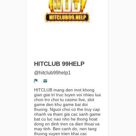
HITCLUB 99HELP
@hitclub99help1
Segnala un problema
HITCLUB mang den mot khong
gian giai tri truc tuyen voi nhieu lua
chon tro choi tu casino live, slot
game den khu game bai doi
thuong. Nguoi choi co the truy cap
nhanh va tham gia cac sanh game
bat cu luc nao nho he thong hoat
dong on dinh tren ca dien thoai va
may tinh. Ben canh do, nen tang
thuong xuyen trien khai cac