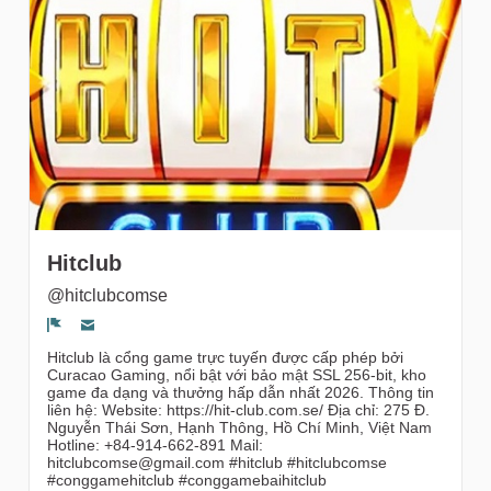
gruppi
Hitclub
@hitclubcomse
Segnala un problema
Hitclub là cổng game trực tuyến được cấp phép bởi
Curacao Gaming, nổi bật với bảo mật SSL 256-bit, kho
game đa dạng và thưởng hấp dẫn nhất 2026. Thông tin
liên hệ: Website: https://hit-club.com.se/ Địa chỉ: 275 Đ.
Nguyễn Thái Sơn, Hạnh Thông, Hồ Chí Minh, Việt Nam
Hotline: +84-914-662-891 Mail:
hitclubcomse@gmail.com #hitclub #hitclubcomse
#conggamehitclub #conggamebaihitclub