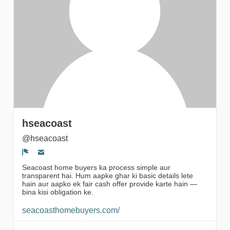
gruppi
hseacoast
@hseacoast
Segnala un problema
Seacoast home buyers ka process simple aur
transparent hai. Hum aapke ghar ki basic details lete
hain aur aapko ek fair cash offer provide karte hain —
bina kisi obligation ke.
seacoasthomebuyers.com/