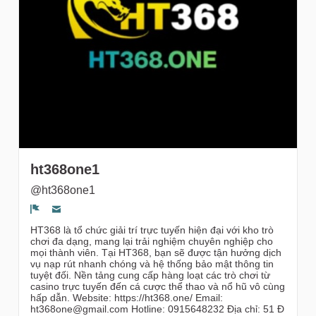
Followers
ht368one1
@ht368one1
Segnala un problema
HT368 là tổ chức giải trí trực tuyến hiện đại với kho trò
chơi đa dạng, mang lại trải nghiệm chuyên nghiệp cho
mọi thành viên. Tại HT368, bạn sẽ được tận hưởng dịch
vụ nạp rút nhanh chóng và hệ thống bảo mật thông tin
tuyệt đối. Nền tảng cung cấp hàng loạt các trò chơi từ
casino trực tuyến đến cá cược thể thao và nổ hũ vô cùng
hấp dẫn. Website: https://ht368.one/ Email:
ht368one@gmail.com Hotline: 0915648232 Địa chỉ: 51 Đ