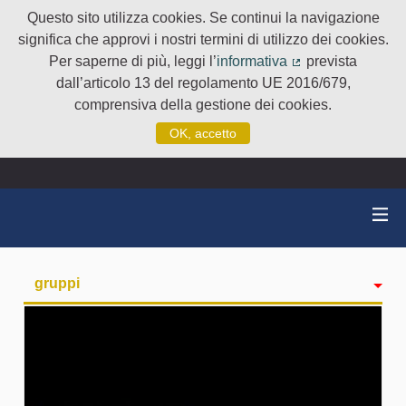
Questo sito utilizza cookies. Se continui la navigazione
significa che approvi i nostri termini di utilizzo dei cookies.
Per saperne di più, leggi l’
informativa
prevista
(Collegamento e
dall’articolo 13 del regolamento UE 2016/679,
comprensiva della gestione dei cookies.
OK, accetto
gruppi
Attività
badge
Seguiti