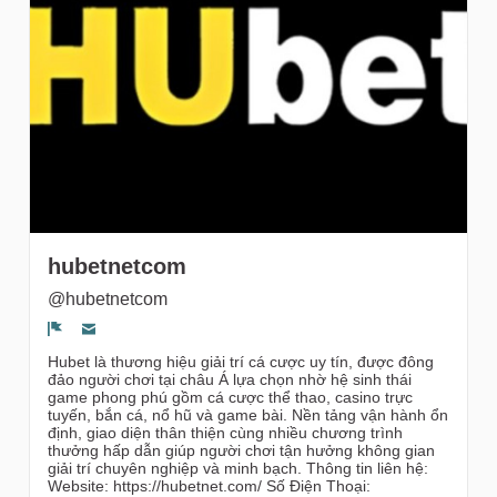
Followers
hubetnetcom
@hubetnetcom
Segnala un problema
Hubet là thương hiệu giải trí cá cược uy tín, được đông
đảo người chơi tại châu Á lựa chọn nhờ hệ sinh thái
game phong phú gồm cá cược thể thao, casino trực
tuyến, bắn cá, nổ hũ và game bài. Nền tảng vận hành ổn
định, giao diện thân thiện cùng nhiều chương trình
thưởng hấp dẫn giúp người chơi tận hưởng không gian
giải trí chuyên nghiệp và minh bạch. Thông tin liên hệ:
Website: https://hubetnet.com/ Số Điện Thoại: