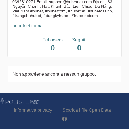
0392810271 Email: support@hubetnet.com Địa chỉ: 83
Nguyễn Chánh, Hoà Khánh Bắc, Liên Chiểu, Đà Nẵng,
Việt Nam #hubet, #hubetcom, #hubet88, #hubetcasino,
#trangchuhubet, #dangkyhubet, #hubetnetcom
hubetnet.com/
Followers
Seguiti
0
0
Non appartiene ancora a nessun gruppo.
Informativa privacy
Scarica i file Open Data
Partecipa - Poliste su Facebook