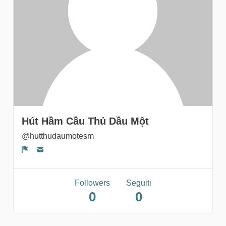
gruppi
Hút Hầm Cầu Thủ Dầu Một
@hutthudaumotesm
Segnala un problema
Followers
Seguiti
0
0