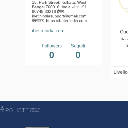
18, Park Street, Kolkata, West
Bengal 700016, India फोन: +91
90745 33218 ईमेल:
ibetinindiasupport@gmail.com
वेबसाइट: https://ibetin-india.com
ibetin-india.com
Que
ha 
a
Followers
Seguiti
0
0
Livello