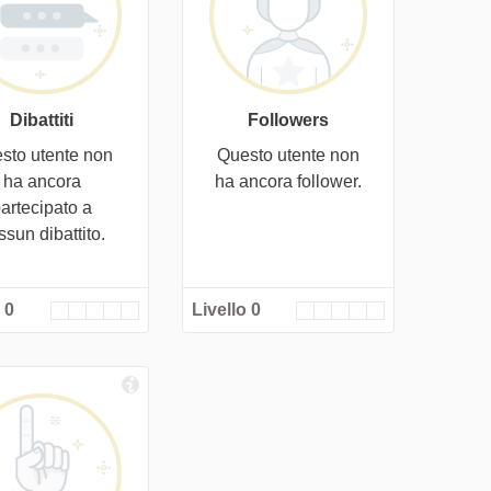
Dibattiti
Followers
sto utente non
Questo utente non
ha ancora
ha ancora follower.
artecipato a
ssun dibattito.
 0
Livello 0