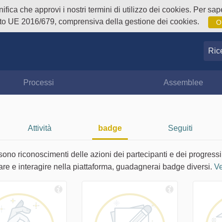
fica che approvi i nostri termini di utilizzo dei cookies. Per sape
o UE 2016/679, comprensiva della gestione dei cookies.
O
Ricer
Processi
Assemblee
Attività
badge
Seguiti
sono riconoscimenti delle azioni dei partecipanti e dei progressi
are e interagire nella piattaforma, guadagnerai badge diversi.
Ve