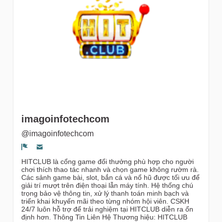
gruppi
imagoinfotechcom
@imagoinfotechcom
Segnala un problema
HITCLUB là cổng game đổi thưởng phù hợp cho người
chơi thích thao tác nhanh và chọn game không rườm rà.
Các sảnh game bài, slot, bắn cá và nổ hũ được tối ưu để
giải trí mượt trên điện thoại lẫn máy tính. Hệ thống chú
trọng bảo vệ thông tin, xử lý thanh toán minh bạch và
triển khai khuyến mãi theo từng nhóm hội viên. CSKH
24/7 luôn hỗ trợ để trải nghiệm tại HITCLUB diễn ra ổn
định hơn. Thông Tin Liên Hệ Thương hiệu: HITCLUB