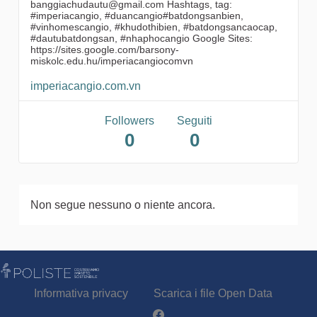
banggiachudautu@gmail.com Hashtags, tag:
#imperiacangio, #duancangio#batdongsanbien,
#vinhomescangio, #khudothibien, #batdongsancaocap,
#dautubatdongsan, #nhaphocangio Google Sites:
https://sites.google.com/barsony-
miskolc.edu.hu/imperiacangiocomvn
imperiacangio.com.vn
Followers
Seguiti
0
0
Non segue nessuno o niente ancora.
Informativa privacy
Scarica i file Open Data
Partecipa - Poliste su Facebook