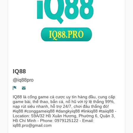
gruppi
IQ88
@iq88pro
Segnala un problema
IQ88 là cổng game cá cược uy tín hàng đầu, cung cấp
game bài, thể thao, bắn cá, nổ hũ với tỷ lệ thắng 99%,
nạp rút siêu nhanh, hỗ trợ 24/7, chơi đâu thắng đó!
#iq88 #conggameiq88 #dangkyiq88 #linkiq88 #taiiq88 -
Location: 59A/32 Hồ Xuân Hương, Phường 6, Quận 3,
Hồ Chí Minh - Phone: 0979125122 - Email:
iq88.pro@gmail.com