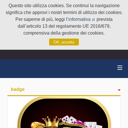
Questo sito utilizza cookies. Se continui la navigazione
significa che approvi i nostri termini di utilizzo dei cookies.
Per saperne di più, leggi l’
informativa
prevista
(Collegamento e
dall’articolo 13 del regolamento UE 2016/679,
comprensiva della gestione dei cookies.
OK, accetto
badge
Attività
Seguiti
Followers