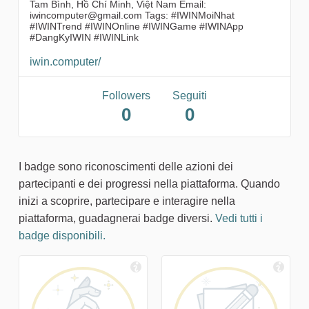
Tam Bình, Hồ Chí Minh, Việt Nam Email:
iwincomputer@gmail.com Tags: #IWINMoiNhat
#IWINTrend #IWINOnline #IWINGame #IWINApp
#DangKyIWIN #IWINLink
iwin.computer/
Followers
Seguiti
0
0
I badge sono riconoscimenti delle azioni dei
partecipanti e dei progressi nella piattaforma. Quando
inizi a scoprire, partecipare e interagire nella
piattaforma, guadagnerai badge diversi.
Vedi tutti i
badge disponibili.