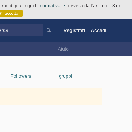
rne di più, leggi l’
informativa
prevista dall’articolo 13 del
(Collegamento esterno)
K, accetto
ca
Registrati
Accedi
Aiuto
Followers
gruppi