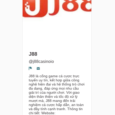
J88
@j88casinoio
Segnala un problema
J88 là cổng game cá cược trực
tuyến uy tín, kết hợp giữa công
nghệ hiện đại và hệ thống trò chơi
đa dạng, đáp ứng mọi nhu cầu
giải trí của người chơi. Với giao
diện thân thiện và tốc độ xử lý
mượt mà, J88 mang đến trải
nghiệm cá cược hấp dẫn, an toàn
và đầy tính cạnh tranh. Thông tin
chi tiết: Website: