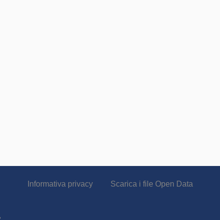
Informativa privacy
Scarica i file Open Data
.