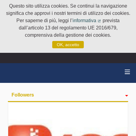
Questo sito utilizza cookies. Se continui la navigazione
significa che approvi i nostri termini di utilizzo dei cookies.
Per saperne di più, leggi l’
informativa
prevista
(Collegamento e
dall’articolo 13 del regolamento UE 2016/679,
comprensiva della gestione dei cookies.
OK, accetto
Followers
Attività
badge
Seguiti