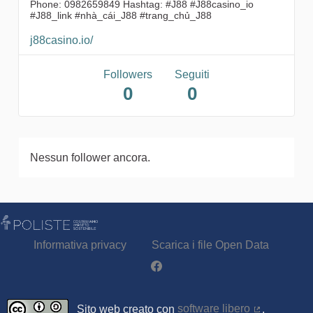
Phone: 0982659849 Hashtag: #J88 #J88casino_io
#J88_link #nhà_cái_J88 #trang_chủ_J88
j88casino.io/
Followers
Seguiti
0
0
Nessun follower ancora.
Informativa privacy
Scarica i file Open Data
Partecipa - Poliste su Facebook
Sito web creato con
software libero
.