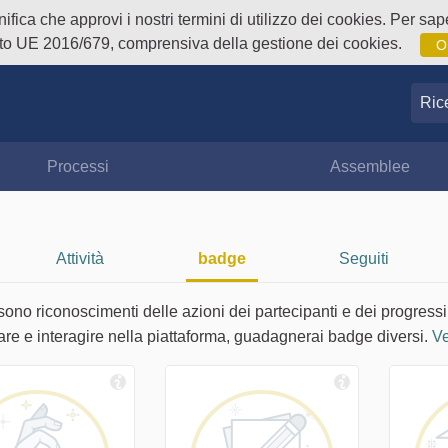
fica che approvi i nostri termini di utilizzo dei cookies. Per sape
o UE 2016/679, comprensiva della gestione dei cookies.
O
Ricer
Processi
Assemblee
Attività
badge
Seguiti
sono riconoscimenti delle azioni dei partecipanti e dei progressi
are e interagire nella piattaforma, guadagnerai badge diversi.
Ve