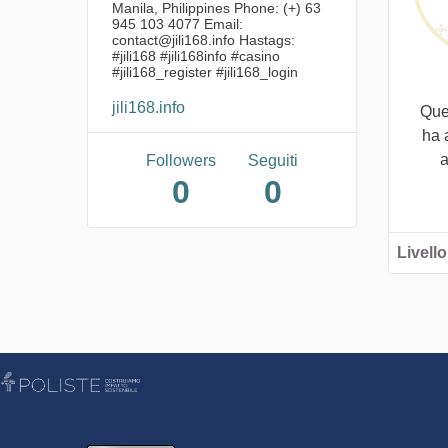
Manila, Philippines Phone: (+) 63
945 103 4077 Email:
contact@jili168.info Hastags:
#jili168 #jili168info #casino
#jili168_register #jili168_login
jili168.info
Que
ha 
a
Followers
Seguiti
0
0
Livello