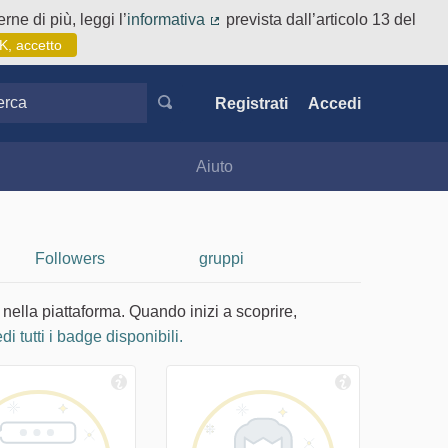
rne di più, leggi l’
informativa
prevista dall’articolo 13 del
(Collegamento esterno)
K, accetto
ca
Registrati
Accedi
Aiuto
Followers
gruppi
 nella piattaforma. Quando inizi a scoprire,
di tutti i badge disponibili.