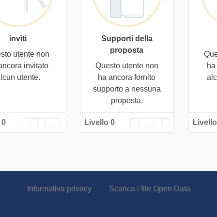
inviti
Supporti della
proposta
sto utente non
Que
ancora invitato
Questo utente non
ha
lcun utente.
ha ancora fornito
al
supporto a nessuna
proposta.
 0
Livello 0
Livello
Informativa privacy
Scarica i file Open Data