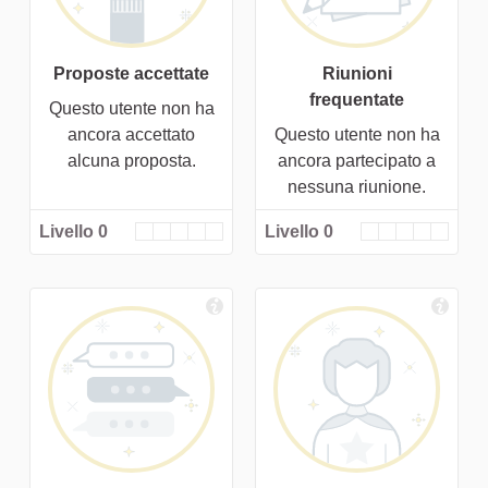
Proposte accettate
Riunioni
frequentate
Questo utente non ha
ancora accettato
Questo utente non ha
alcuna proposta.
ancora partecipato a
nessuna riunione.
Livello 0
Livello 0