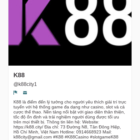
gruppi
K88
@k88city1
Segnala un problema
K88 là điểm đến lý tưởng cho người yêu thích giải trí trực
tuyến với hệ thống game đa dạng như casino, slot và cá
cược thể thao. Nền tảng nổi bật với giao diện thân thiện,
tốc độ ổn định và trải nghiệm người dùng được tối ưu
trên mọi thiết bị. Thông tin liên hệ: Website:
https://k88.city/ Địa chỉ: 73 Đường N8, Tân Đông Hiệp,
Hồ Chí Minh, Việt Nam Hotline: 0914668923 Mail:
k88city@gmail.com #K88 #K88Casino #slotgameK88