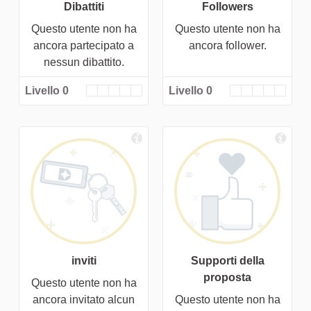
Dibattiti
Followers
Questo utente non ha
Questo utente non ha
ancora partecipato a
ancora follower.
nessun dibattito.
Livello 0
Livello 0
inviti
Supporti della
proposta
Questo utente non ha
ancora invitato alcun
Questo utente non ha