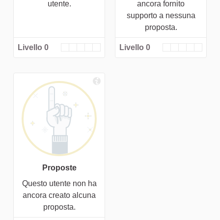
utente.
ancora fornito
supporto a nessuna
proposta.
Livello 0
Livello 0
Proposte
Questo utente non ha
ancora creato alcuna
proposta.