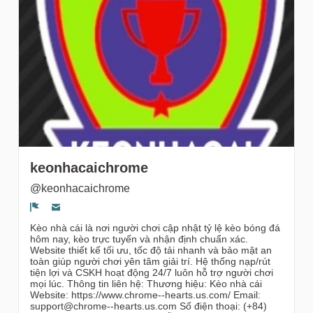
gruppi
keonhacaichrome
@keonhacaichrome
Segnala un problema
Kèo nhà cái là nơi người chơi cập nhật tỷ lệ kèo bóng đá
hôm nay, kèo trực tuyến và nhận định chuẩn xác.
Website thiết kế tối ưu, tốc độ tải nhanh và bảo mật an
toàn giúp người chơi yên tâm giải trí. Hệ thống nạp/rút
tiện lợi và CSKH hoạt động 24/7 luôn hỗ trợ người chơi
mọi lúc. Thông tin liên hệ: Thương hiệu: Kèo nhà cái
Website: https://www.chrome--hearts.us.com/ Email:
support@chrome--hearts.us.com Số điện thoại: (+84)