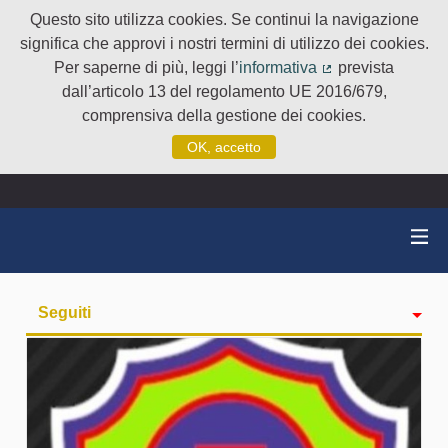
Questo sito utilizza cookies. Se continui la navigazione
significa che approvi i nostri termini di utilizzo dei cookies.
Per saperne di più, leggi l’
informativa
prevista
(Collegamento e
dall’articolo 13 del regolamento UE 2016/679,
comprensiva della gestione dei cookies.
OK, accetto
Seguiti
Attività
badge
Followers