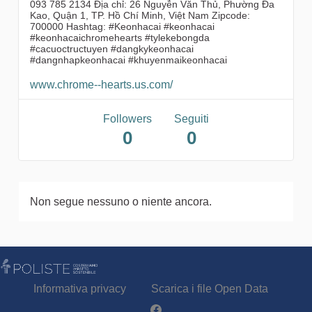
093 785 2134 Địa chỉ: 26 Nguyễn Văn Thủ, Phường Đa
Kao, Quận 1, TP. Hồ Chí Minh, Việt Nam Zipcode:
700000 Hashtag: #Keonhacai #keonhacai
#keonhacaichromehearts #tylekebongda
#cacuoctructuyen #dangkykeonhacai
#dangnhapkeonhacai #khuyenmaikeonhacai
www.chrome--hearts.us.com/
Followers
Seguiti
0
0
Non segue nessuno o niente ancora.
Informativa privacy
Scarica i file Open Data
Partecipa - Poliste su Facebook