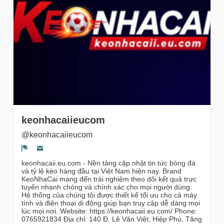
gruppi
keonhacaiieucom
@keonhacaiieucom
Segnala un problema
keonhacaii.eu.com - Nền tảng cập nhật tin tức bóng đá
và tỷ lệ kèo hàng đầu tại Việt Nam hiện nay. Brand
KeoNhaCai mang đến trải nghiệm theo dõi kết quả trực
tuyến nhanh chóng và chính xác cho mọi người dùng.
Hệ thống của chúng tôi được thiết kế tối ưu cho cả máy
tính và điện thoại di động giúp bạn truy cập dễ dàng mọi
lúc mọi nơi. Website: https://keonhacaii.eu.com/ Phone:
0765921834 Địa chỉ: 140 Đ. Lê Văn Việt, Hiệp Phú, Tăng