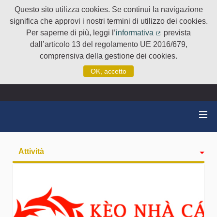
Questo sito utilizza cookies. Se continui la navigazione
significa che approvi i nostri termini di utilizzo dei cookies.
Per saperne di più, leggi l’
informativa
prevista
(Collegamento e
dall’articolo 13 del regolamento UE 2016/679,
comprensiva della gestione dei cookies.
OK, accetto
Attività
badge
Seguiti
Followers