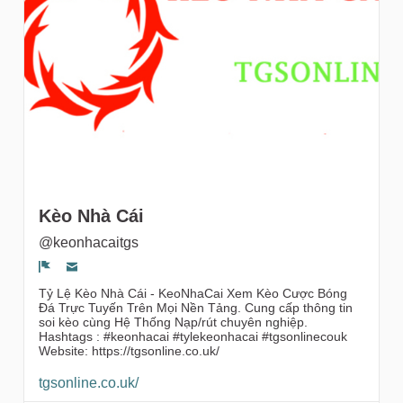
gruppi
Kèo Nhà Cái
@keonhacaitgs
Segnala un problema
Tỷ Lệ Kèo Nhà Cái - KeoNhaCai Xem Kèo Cược Bóng
Đá Trực Tuyến Trên Mọi Nền Tảng. Cung cấp thông tin
soi kèo cùng Hệ Thống Nạp/rút chuyên nghiệp.
Hashtags : #keonhacai #tylekeonhacai #tgsonlinecouk
Website: https://tgsonline.co.uk/
tgsonline.co.uk/