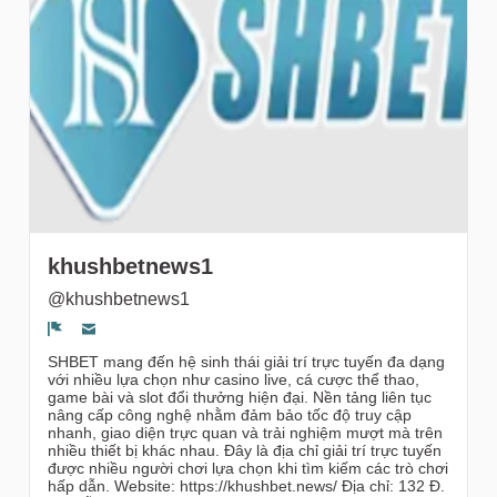
gruppi
khushbetnews1
@khushbetnews1
Segnala un problema
SHBET mang đến hệ sinh thái giải trí trực tuyến đa dạng
với nhiều lựa chọn như casino live, cá cược thể thao,
game bài và slot đổi thưởng hiện đại. Nền tảng liên tục
nâng cấp công nghệ nhằm đảm bảo tốc độ truy cập
nhanh, giao diện trực quan và trải nghiệm mượt mà trên
nhiều thiết bị khác nhau. Đây là địa chỉ giải trí trực tuyến
được nhiều người chơi lựa chọn khi tìm kiếm các trò chơi
hấp dẫn. Website: https://khushbet.news/ Địa chỉ: 132 Đ.