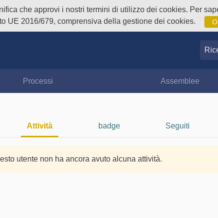
fica che approvi i nostri termini di utilizzo dei cookies. Per sape
o UE 2016/679, comprensiva della gestione dei cookies.
O
Ricer
Processi
Assemblee
Attività
badge
Seguiti
esto utente non ha ancora avuto alcuna attività.