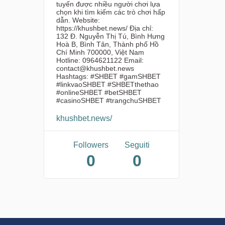
tuyến được nhiều người chơi lựa
chọn khi tìm kiếm các trò chơi hấp
dẫn. Website:
https://khushbet.news/ Địa chỉ:
132 Đ. Nguyễn Thị Tú, Bình Hưng
Hoà B, Bình Tân, Thành phố Hồ
Chí Minh 700000, Việt Nam
Hotline: 0964621122 Email:
contact@khushbet.news
Hashtags: #SHBET #gamSHBET
#linkvaoSHBET #SHBETthethao
#onlineSHBET #betSHBET
#casinoSHBET #trangchuSHBET
khushbet.news/
Followers
Seguiti
0
0