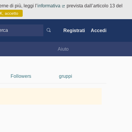
rne di più, leggi l’
informativa
prevista dall’articolo 13 del
(Collegamento esterno)
K, accetto
ca
Registrati
Accedi
Aiuto
Followers
gruppi