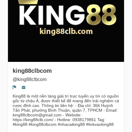
gruppi
king88clbcom
@king88clbcom
Segnala un problema
King88 là một nền tảng giải trí trực tuyến uy tín có nguồn
gốc từ châu Á, được thiết kế để mang đến trải nghiệm cá
cược đỉnh cao. Thông tin liên hệ: - Địa chỉ: 366 Huỳnh
Tấn Phát, phường Bình Thuận, quận 7, TPHCM - Email:
king88clbcom@gmail.com - Website:
https://king88clb.com/ - Hotline: 0938179861 Tag:
#king88 #king88clbcom #nhacaiking88 #linkvaoking88