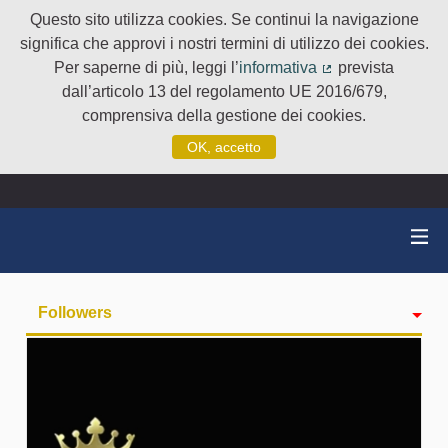
Questo sito utilizza cookies. Se continui la navigazione
significa che approvi i nostri termini di utilizzo dei cookies.
Per saperne di più, leggi l’
informativa
prevista
(Collegamento e
dall’articolo 13 del regolamento UE 2016/679,
comprensiva della gestione dei cookies.
OK, accetto
Followers
Attività
badge
Seguiti