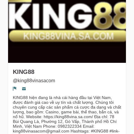
gruppi
KING88
@king88vinasacom
Segnala un problema
KING88 hiện đang là nhà cái hàng đầu tại Việt Nam,
được đánh giá cao về uy tín và chất lượng. Chúng tôi
chuyên cung cấp các sản phẩm cá cược đa dạng và chất
lượng, bao gồm: Casino, game bài, thể thao, bắn cá, và
nổ hũ. Website: https://king88vina.sa.com/ Địa chỉ: 78
Bùi Quang Là, Phường 12, Gò Vấp, Thành phố Hồ Chí
Minh, Việt Nam Phone: 0982322334 Email:
king88vinasacom@gmail.com Hashtags: #KING88 #link-