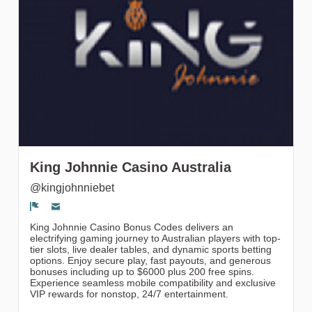
gruppi
King Johnnie Casino Australia
@kingjohnniebet
Segnala un problema
King Johnnie Casino Bonus Codes delivers an
electrifying gaming journey to Australian players with top-
tier slots, live dealer tables, and dynamic sports betting
options. Enjoy secure play, fast payouts, and generous
bonuses including up to $6000 plus 200 free spins.
Experience seamless mobile compatibility and exclusive
VIP rewards for nonstop, 24/7 entertainment.