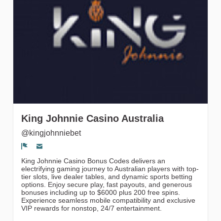
gruppi
King Johnnie Casino Australia
@kingjohnniebet
Segnala un problema
King Johnnie Casino Bonus Codes delivers an
electrifying gaming journey to Australian players with top-
tier slots, live dealer tables, and dynamic sports betting
options. Enjoy secure play, fast payouts, and generous
bonuses including up to $6000 plus 200 free spins.
Experience seamless mobile compatibility and exclusive
VIP rewards for nonstop, 24/7 entertainment.