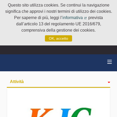
Questo sito utilizza cookies. Se continui la navigazione
significa che approvi i nostri termini di utilizzo dei cookies.
Per saperne di più, leggi l’
informativa
prevista
(Collegamento e
dall’articolo 13 del regolamento UE 2016/679,
comprensiva della gestione dei cookies.
OK, accetto
Attività
badge
Seguiti
Followers