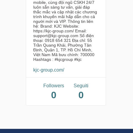
mobile, cùng đội ngũ CSKH 24/7
luôn sẵn sàng tư vấn, giải đáp
thắc mắc và cập nhật các chương
trình khuyến mãi hấp dẫn cho cả
người mới và VIP. Thông tin liên
hệ: Brand: KJC Website:
https://kjc-group.com/ Email:
support@kjc-group.com Số điện
thoại: 0918 654 321 Địa chỉ: 55
Trần Quang Khải, Phường Tân
Định, Quận 1, TP. Hồ Chí Minh,
Việt Nam Mã bưu chính: 700000
Hashtags : #kjcgroup #kjc
kjc-group.com/
Followers
Seguiti
0
0