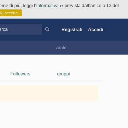
rne di più, leggi l’
informativa
prevista dall’articolo 13 del
(Collegamento esterno)
K, accetto
ca
Registrati
Accedi
Aiuto
Followers
gruppi