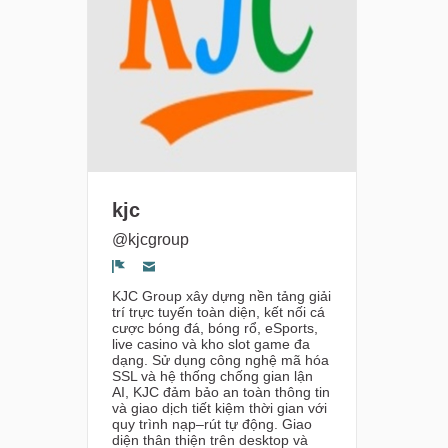
kjc
@kjcgroup
Segnala un problema
KJC Group xây dựng nền tảng giải
trí trực tuyến toàn diện, kết nối cá
cược bóng đá, bóng rổ, eSports,
live casino và kho slot game đa
dạng. Sử dụng công nghệ mã hóa
SSL và hệ thống chống gian lận
AI, KJC đảm bảo an toàn thông tin
và giao dịch tiết kiệm thời gian với
quy trình nạp–rút tự động. Giao
diện thân thiện trên desktop và