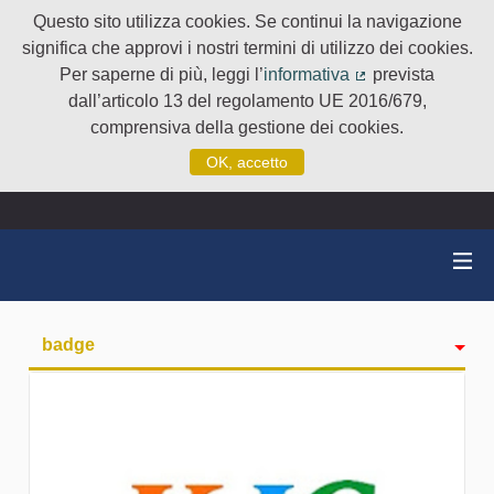
Questo sito utilizza cookies. Se continui la navigazione
significa che approvi i nostri termini di utilizzo dei cookies.
Per saperne di più, leggi l’
informativa
prevista
(Collegamento e
dall’articolo 13 del regolamento UE 2016/679,
comprensiva della gestione dei cookies.
OK, accetto
badge
Attività
Seguiti
Followers