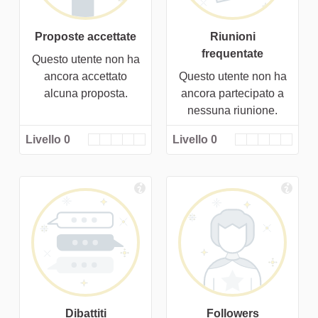
Proposte accettate
Riunioni
frequentate
Questo utente non ha
ancora accettato
Questo utente non ha
alcuna proposta.
ancora partecipato a
nessuna riunione.
Livello 0
Livello 0
Dibattiti
Followers