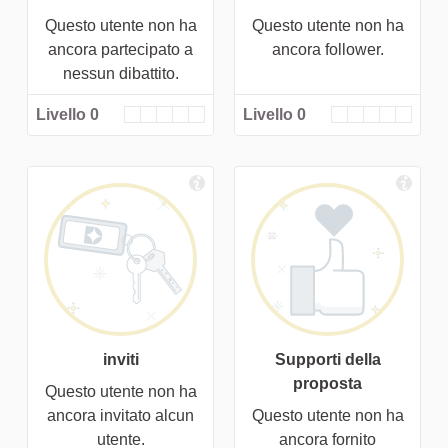
Questo utente non ha
Questo utente non ha
ancora partecipato a
ancora follower.
nessun dibattito.
Livello 0
Livello 0
inviti
Supporti della
proposta
Questo utente non ha
ancora invitato alcun
Questo utente non ha
utente.
ancora fornito