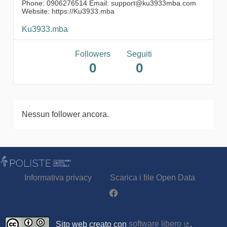
Phone: 0906276514 Email: support@ku3933mba.com
Website: https://Ku3933.mba
Ku3933.mba
Followers
Seguiti
0
0
Nessun follower ancora.
Informativa privacy
Scarica i file Open Data
Partecipa - Poliste su Facebook
Sito web creato con
software libero
.