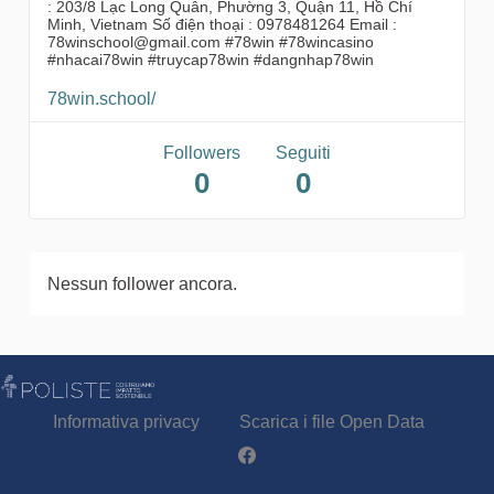
: 203/8 Lạc Long Quân, Phường 3, Quận 11, Hồ Chí
Minh, Vietnam Số điện thoại : 0978481264 Email :
78winschool@gmail.com #78win #78wincasino
#nhacai78win #truycap78win #dangnhap78win
78win.school/
Followers
Seguiti
0
0
Nessun follower ancora.
Informativa privacy
Scarica i file Open Data
Partecipa - Poliste su Facebook