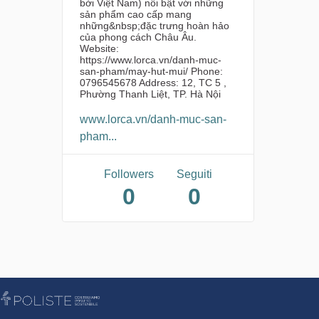
bởi Việt Nam) nổi bật với những
sản phẩm cao cấp mang
những&nbsp;đặc trưng hoàn hảo
của phong cách Châu Âu.
Website:
https://www.lorca.vn/danh-muc-
san-pham/may-hut-mui/ Phone:
0796545678 Address: 12, TC 5 ,
Phường Thanh Liệt, TP. Hà Nội
www.lorca.vn/danh-muc-san-
pham...
Followers
Seguiti
0
0