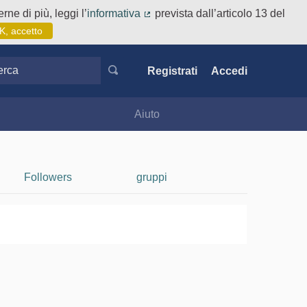
rne di più, leggi l’
informativa
prevista dall’articolo 13 del
(Collegamento esterno)
K, accetto
ca
Registrati
Accedi
Aiuto
Followers
gruppi