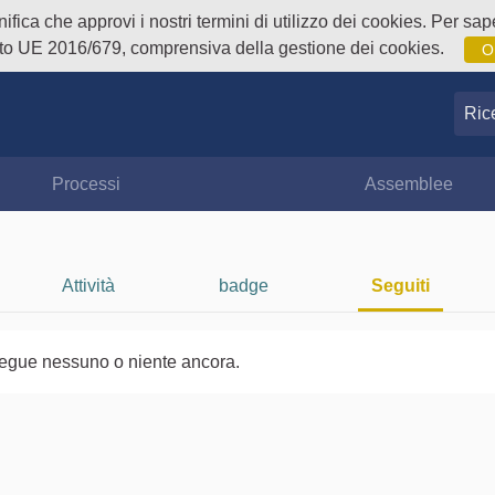
fica che approvi i nostri termini di utilizzo dei cookies. Per sape
o UE 2016/679, comprensiva della gestione dei cookies.
O
Ricer
Processi
Assemblee
Attività
badge
Seguiti
egue nessuno o niente ancora.