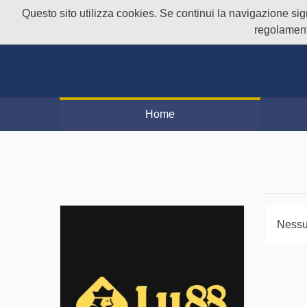
Questo sito utilizza cookies. Se continui la navigazione signi
regolament
Home
Nessu