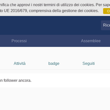
fica che approvi i nostri termini di utilizzo dei cookies. Per sape
o UE 2016/679, comprensiva della gestione dei cookies.
O
Ricer
Processi
Assemblee
Attività
badge
Seguiti
n follower ancora.