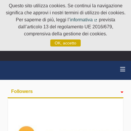
Questo sito utilizza cookies. Se continui la navigazione
significa che approvi i nostri termini di utilizzo dei cookies.
Per saperne di più, leggi l’
informativa
prevista
(Collegamento e
dall’articolo 13 del regolamento UE 2016/679,
comprensiva della gestione dei cookies.
OK, accetto
Followers
Attività
badge
Seguiti