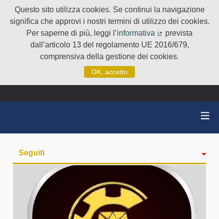
Questo sito utilizza cookies. Se continui la navigazione
significa che approvi i nostri termini di utilizzo dei cookies.
Per saperne di più, leggi l’
informativa
prevista
(Collegamento e
dall’articolo 13 del regolamento UE 2016/679,
comprensiva della gestione dei cookies.
OK, accetto
Seguiti
Attività
badge
Followers