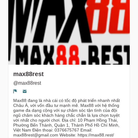
gruppi
max88rest
@max88rest
Segnala un problema
Max88 đang là nhà cái có tốc độ phát triển nhanh nhất
Châu Á, với vốn đầu tư mạnh mẽ. Max88 với hệ thống
game đa dạng cộng với sự chăm sóc tận tình của đội
ngũ chăm sóc khách hàng chắc chắn là lựa chọn tuyệt
vời nhất cho người chơi. Địa chỉ: 10 Phạm Hồng Thái,
Phường Bến Thành, Quận 1, Thành Phố Hồ Chí Minh,
Việt Nam Điện thoại: 0376675767 Email:
max88rest@gmail.com Website: https://max88.rest/