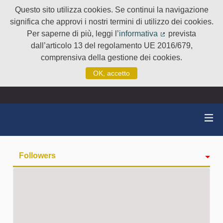
Questo sito utilizza cookies. Se continui la navigazione
significa che approvi i nostri termini di utilizzo dei cookies.
Per saperne di più, leggi l’
informativa
prevista
(Collegamento e
dall’articolo 13 del regolamento UE 2016/679,
comprensiva della gestione dei cookies.
OK, accetto
Followers
Attività
badge
Seguiti