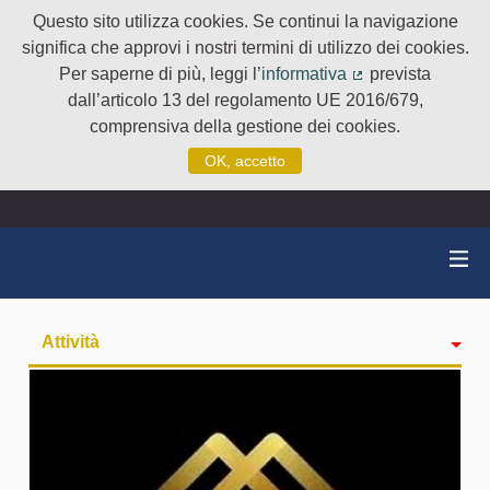
Questo sito utilizza cookies. Se continui la navigazione
significa che approvi i nostri termini di utilizzo dei cookies.
Per saperne di più, leggi l’
informativa
prevista
(Collegamento e
dall’articolo 13 del regolamento UE 2016/679,
comprensiva della gestione dei cookies.
OK, accetto
Attività
badge
Seguiti
Followers