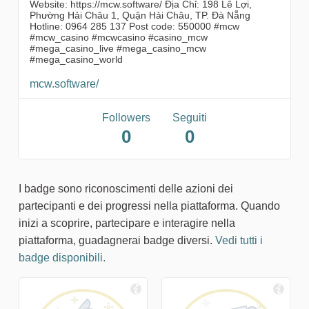
Website: https://mcw.software/ Địa Chỉ: 198 Lê Lợi,
Phường Hải Châu 1, Quận Hải Châu, TP. Đà Nẵng
Hotline: 0964 285 137 Post code: 550000 #mcw
#mcw_casino #mcwcasino #casino_mcw
#mega_casino_live #mega_casino_mcw
#mega_casino_world
mcw.software/
Followers
Seguiti
0
0
I badge sono riconoscimenti delle azioni dei
partecipanti e dei progressi nella piattaforma. Quando
inizi a scoprire, partecipare e interagire nella
piattaforma, guadagnerai badge diversi.
Vedi tutti i
badge disponibili.