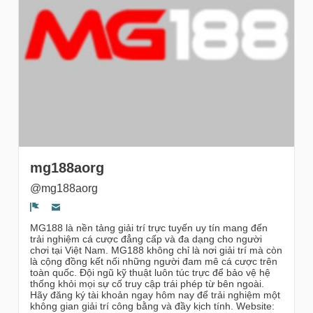
gruppi
mg188aorg
@mg188aorg
Segnala un problema
MG188 là nền tảng giải trí trực tuyến uy tín mang đến
trải nghiệm cá cược đẳng cấp và đa dạng cho người
chơi tại Việt Nam. MG188 không chỉ là nơi giải trí mà còn
là cộng đồng kết nối những người đam mê cá cược trên
toàn quốc. Đội ngũ kỹ thuật luôn túc trực để bảo vệ hệ
thống khỏi mọi sự cố truy cập trái phép từ bên ngoài.
Hãy đăng ký tài khoản ngay hôm nay để trải nghiệm một
không gian giải trí công bằng và đầy kịch tính. Website: