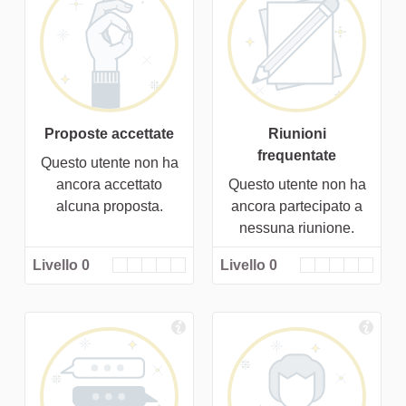
Proposte accettate
Riunioni
frequentate
Questo utente non ha
ancora accettato
Questo utente non ha
alcuna proposta.
ancora partecipato a
nessuna riunione.
Livello 0
Livello 0