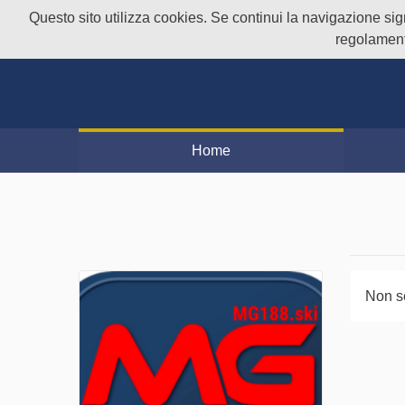
Questo sito utilizza cookies. Se continui la navigazione signi
regolament
Home
Non s