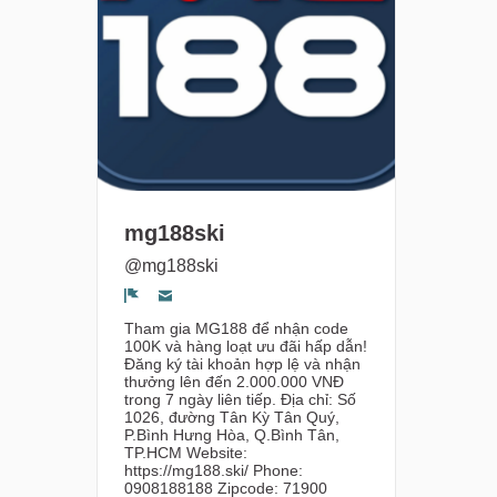
mg188ski
@mg188ski
Segnala un problema
Tham gia MG188 để nhận code
100K và hàng loạt ưu đãi hấp dẫn!
Đăng ký tài khoản hợp lệ và nhận
thưởng lên đến 2.000.000 VNĐ
trong 7 ngày liên tiếp. Địa chỉ: Số
1026, đường Tân Kỳ Tân Quý,
P.Bình Hưng Hòa, Q.Bình Tân,
TP.HCM Website:
https://mg188.ski/ Phone:
0908188188 Zipcode: 71900