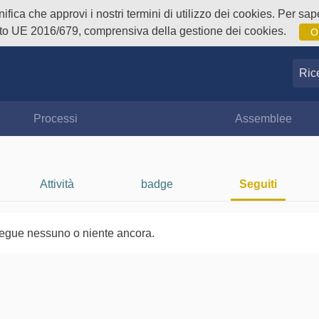
fica che approvi i nostri termini di utilizzo dei cookies. Per sape
o UE 2016/679, comprensiva della gestione dei cookies.
O
Ricer
Processi
Assemblee
Attività
badge
Seguiti
egue nessuno o niente ancora.