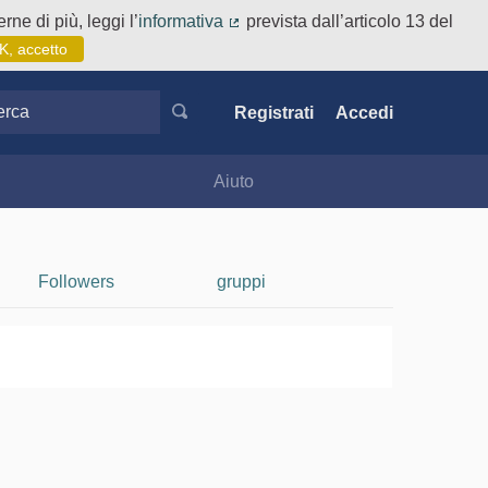
rne di più, leggi l’
informativa
prevista dall’articolo 13 del
(Collegamento esterno)
K, accetto
ca
Registrati
Accedi
Aiuto
Followers
gruppi