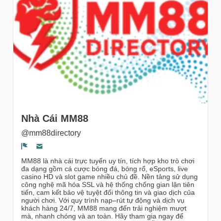
gruppi
Nhà Cái MM88
@mm88directory
Segnala un problema
MM88 là nhà cái trực tuyến uy tín, tích hợp kho trò chơi
đa dạng gồm cá cược bóng đá, bóng rổ, eSports, live
casino HD và slot game nhiều chủ đề. Nền tảng sử dụng
công nghệ mã hóa SSL và hệ thống chống gian lận tiên
tiến, cam kết bảo vệ tuyệt đối thông tin và giao dịch của
người chơi. Với quy trình nạp–rút tự động và dịch vụ
khách hàng 24/7, MM88 mang đến trải nghiệm mượt
mà, nhanh chóng và an toàn. Hãy tham gia ngay để