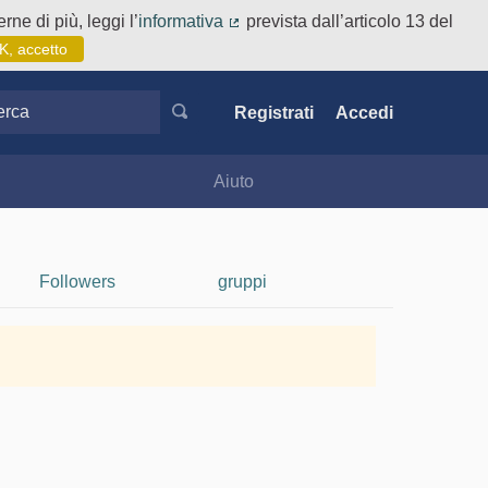
rne di più, leggi l’
informativa
prevista dall’articolo 13 del
(Collegamento esterno)
K, accetto
ca
Registrati
Accedi
Aiuto
Followers
gruppi