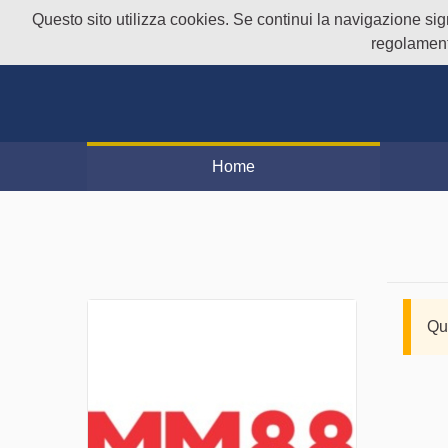
Questo sito utilizza cookies. Se continui la navigazione signi
regolament
Home
Qu