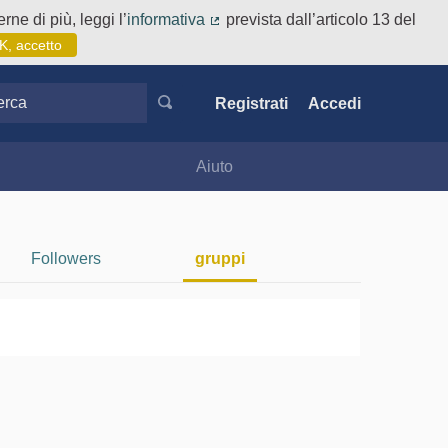
rne di più, leggi l’
informativa
prevista dall’articolo 13 del
(Collegamento esterno)
K, accetto
ca
Registrati
Accedi
Aiuto
Followers
gruppi