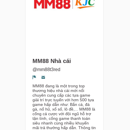
MM88 Nhà cái
@mm88t3red
Segnala un problema
MM88 đang là một trong top
thương hiệu nhà cái mới nổi
chuyên cung cấp các tựa game
giải trí trực tuyến với hơn 500 tựa
game hấp dẫn như: Bắn cá, đá
gà, nổ hũ, xổ số, lô đề,... MM88 là
cổng cá cược với đội ngũ hỗ trợ
tận tình, cổng game thanh toán
siêu nhanh cùng nhiều khuyến
mãi trả thưởng hấp dẫn. Thông tin