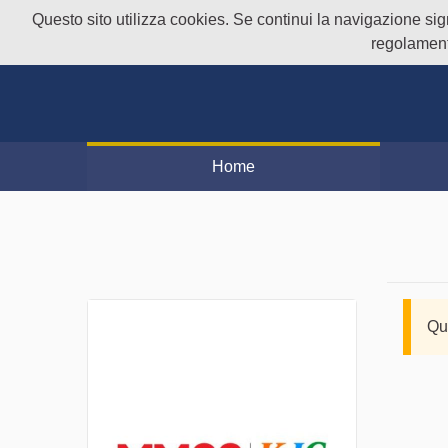
Questo sito utilizza cookies. Se continui la navigazione signi
regolament
Home
Qu