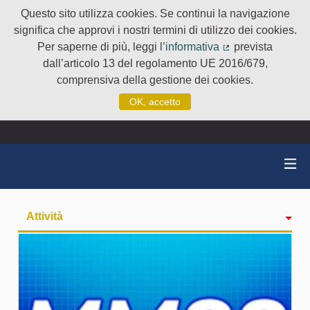
Questo sito utilizza cookies. Se continui la navigazione
significa che approvi i nostri termini di utilizzo dei cookies.
Per saperne di più, leggi l’
informativa
prevista
(Collegamento e
dall’articolo 13 del regolamento UE 2016/679,
comprensiva della gestione dei cookies.
OK, accetto
Attività
badge
Seguiti
Followers