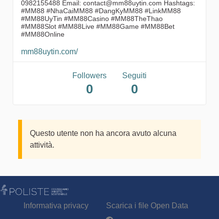
0982155488 Email: contact@mm88uytin.com Hashtags:
#MM88 #NhaCaiMM88 #DangKyMM88 #LinkMM88
#MM88UyTin #MM88Casino #MM88TheThao
#MM88Slot #MM88Live #MM88Game #MM88Bet
#MM88Online
mm88uytin.com/
Followers
Seguiti
0
0
Questo utente non ha ancora avuto alcuna
attività.
Informativa privacy
Scarica i file Open Data