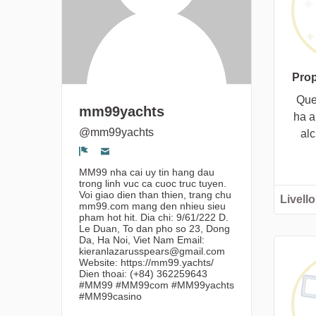
Prop
Que
mm99yachts
ha a
@mm99yachts
al
Segnala un problema
MM99 nha cai uy tin hang dau
trong linh vuc ca cuoc truc tuyen.
Voi giao dien than thien, trang chu
Livello
mm99.com mang den nhieu sieu
pham hot hit. Dia chi: 9/61/222 D.
Le Duan, To dan pho so 23, Dong
Da, Ha Noi, Viet Nam Email:
kieranlazarusspears@gmail.com
Website: https://mm99.yachts/
Dien thoai: (+84) 362259643
#MM99 #MM99com #MM99yachts
#MM99casino