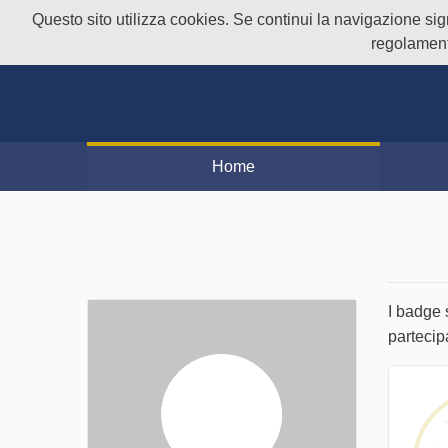
Questo sito utilizza cookies. Se continui la navigazione signi
regolament
Home
I badge 
partecip