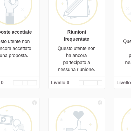
oste accettate
Riunioni
frequentate
sto utente non
Que
ncora accettato
Questo utente non
cuna proposta.
ha ancora
p
partecipato a
ne
nessuna riunione.
 0
Livello 0
Livello