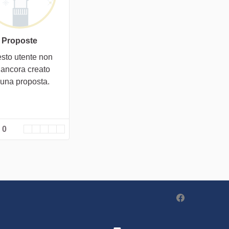
Proposte
sto utente non
 ancora creato
cuna proposta.
 0
Partecipa - Po